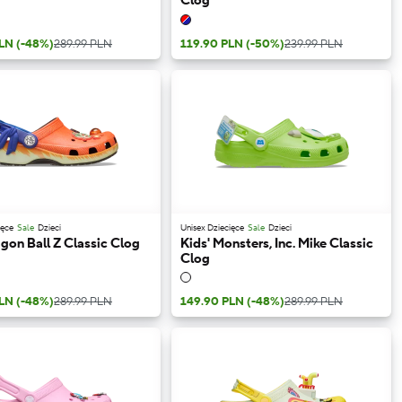
Clog
PLN
(-48%)
289.99 PLN
119.90 PLN
(-50%)
239.99 PLN
ięce
Sale
Dzieci
Unisex Dziecięce
Sale
Dzieci
gon Ball Z Classic Clog
Kids' Monsters, Inc. Mike Classic
Clog
PLN
(-48%)
289.99 PLN
149.90 PLN
(-48%)
289.99 PLN