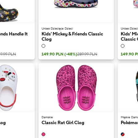
Unisex Dziecięce
Dzieci
Unisex Dziec
ends Handle It
Kids' Mickey & Friends Classic
Kids' Mi
Clog
Classic
9.99 PLN
149.90 PLN
(-48%)
289.99 PLN
149.90 
Damskie
Męskie
Dams
log
Classic Rat Girl Clog
Pokémon