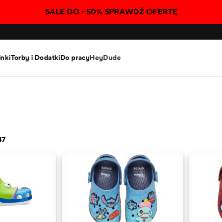
SALE DO - 50% SPRAWDŹ OFERTĘ
inki
Torby i Dodatki
Do pracy
HeyDude
47