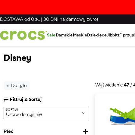
DOSTAWA
od 0 zł.
|
30 DNI
na darmowy zwrot
Sale
Damskie
Męskie
Dziecięce
Jibbitz™ przyp
Disney
Wyświetlanie
47
/
Do tyłu
Filtruj & Sortuj
SORTUJ
Ustaw domyślnie
Płeć