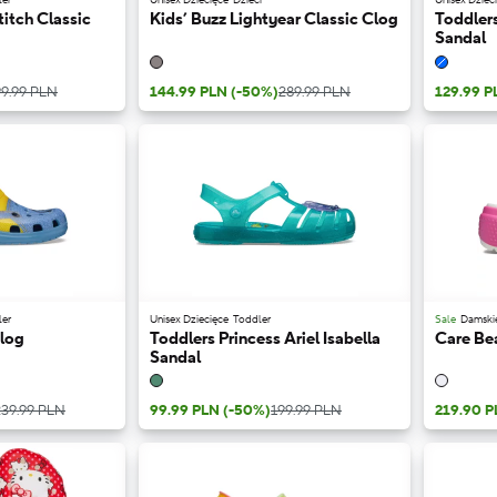
titch Classic
Kids’ Buzz Lightyear Classic Clog
Toddler
Sandal
99.99 PLN
144.99 PLN
(-50%)
289.99 PLN
129.99 
ler
Unisex Dziecięce
Toddler
Sale
Damski
Clog
Toddlers Princess Ariel Isabella
Care Be
Sandal
239.99 PLN
99.99 PLN
(-50%)
199.99 PLN
219.90 