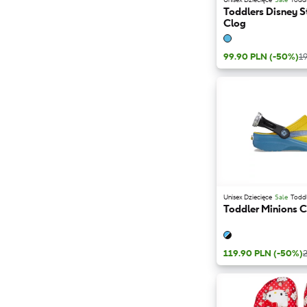
Toddlers Disney S
Clog
99.90 PLN
(-50%)
1
Unisex Dziecięce
Sale
Todd
Toddler Minions 
119.90 PLN
(-50%)