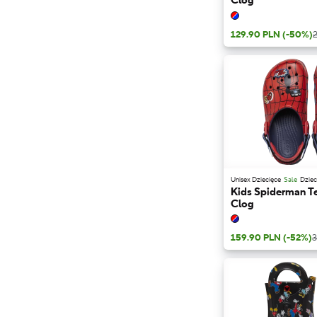
Clog
129.90 PLN
(-50%)
Unisex Dziecięce
Sale
Dziec
Kids Spiderman Te
Clog
159.90 PLN
(-52%)
3