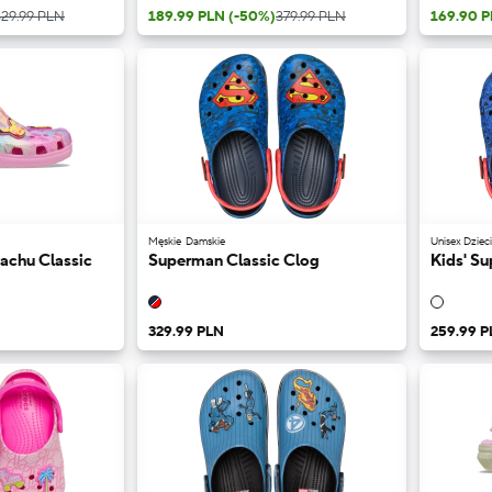
329.99 PLN
189.99 PLN
(-50%)
379.99 PLN
169.90 
Męskie
Damskie
Unisex Dziec
achu Classic
Superman Classic Clog
Kids' S
329.99 PLN
259.99 P