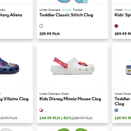
zieci
Unisex Dziecięce
Nowość
Toddler
Unisex
Nowo
Story Aliens
Toddler Classic Stitch Clog
Kids' S
239.99 PLN
259.99 P
i
Unisex Dziecięce
Dzieci
Unisex Dziec
y Villains Clog
Kids Disney Minnie Mouse Clog
Toddler 
Clog
239.99 PLN
144.99 PLN
(-50%)
289.99 PLN
129.90 