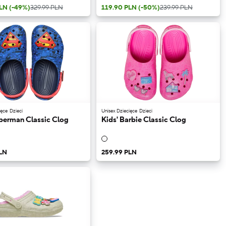
PLN
(-49%)
329.99 PLN
119.90 PLN
(-50%)
239.99 PLN
ięce
Dzieci
Unisex Dziecięce
Dzieci
uperman Classic Clog
Kids' Barbie Classic Clog
LN
259.99 PLN