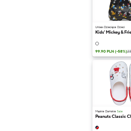
Unisex Dziecięce
Dzieci
Kids' Mickey & Fri
99.90 PLN
(-58%)
23
Męskie
Damskie
Sale
Peanuts Classic C