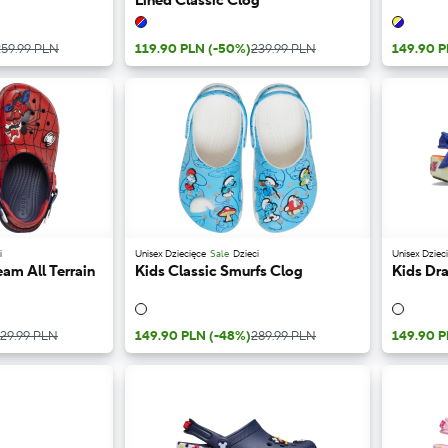
Lined Classic Clog
259.99 PLN
119.90 PLN
(-50%)
239.99 PLN
149.90 
i
Unisex Dziecięce
Sale
Dzieci
Unisex Dziec
am All Terrain
Kids Classic Smurfs Clog
Kids Dra
29.99 PLN
149.90 PLN
(-48%)
289.99 PLN
149.90 