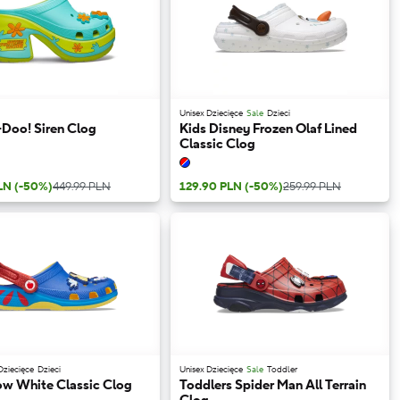
Unisex Dziecięce
Sale
Dzieci
Doo! Siren Clog
Kids Disney Frozen Olaf Lined
Classic Clog
PLN
(-50%)
449.99 PLN
129.90 PLN
(-50%)
259.99 PLN
Dziecięce
Dzieci
Unisex Dziecięce
Sale
Toddler
ow White Classic Clog
Toddlers Spider Man All Terrain