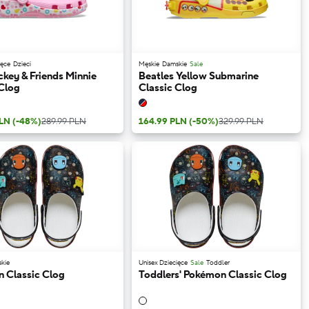
ięce
Dzieci
Męskie
Damskie
Sale
ckey & Friends Minnie
Beatles Yellow Submarine
 Clog
Classic Clog
PLN
(-48%)
289.99 PLN
164.99 PLN
(-50%)
329.99 PLN
kie
Unisex Dziecięce
Sale
Toddler
 Classic Clog
Toddlers' Pokémon Classic Clog