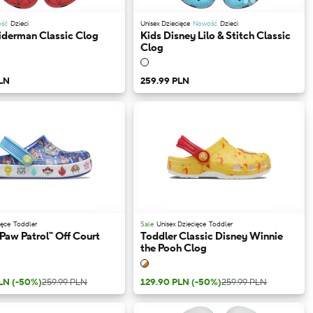
ść
Dzieci
Unisex Dziecięce
Nowość
Dzieci
piderman Classic Clog
Kids Disney Lilo & Stitch Classic
Clog
LN
259.99 PLN
ięce
Toddler
Sale
Unisex Dziecięce
Toddler
Paw Patrol™ Off Court
Toddler Classic Disney Winnie
the Pooh Clog
PLN
(-50%)
259.99 PLN
129.90 PLN
(-50%)
259.99 PLN