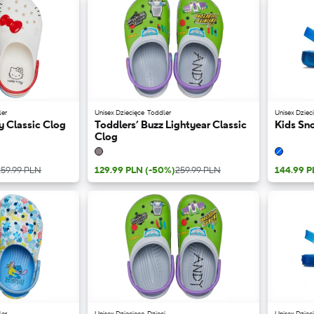
ler
Unisex Dziecięce
Toddler
Unisex Dziec
y Classic Clog
Toddlers’ Buzz Lightyear Classic
Kids Sn
Clog
259.99 PLN
129.99 PLN
(-50%)
259.99 PLN
144.99 
ler
Unisex Dziecięce
Dzieci
Unisex Dziec