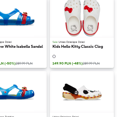
ięce
Dzieci
Sale
Unisex Dziecięce
Dzieci
ow White Isabella Sandal
Kids Hello Kitty Classic Clog
PLN
(-50%)
289.99 PLN
149.90 PLN
(-48%)
289.99 PLN
ięce
Toddler
Unisex Dziecięce
Dzieci