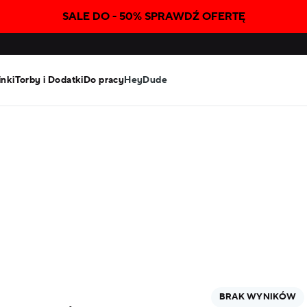
SALE DO - 50% SPRAWDŹ OFERTĘ
inki
Torby i Dodatki
Do pracy
HeyDude
BRAK WYNIKÓW