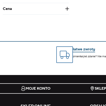
Cena
Od
Do
PLN
PLN
Infinity PLN
-Infinity PLN
łatwe zwroty
zmieniłaś/eś zdanie? Nie m
MOJE KONTO
SKLE