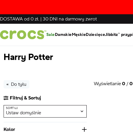
DOSTAWA
od 0 zł.
|
30 DNI
na darmowy zwrot
Sale
Damskie
Męskie
Dziecięce
Jibbitz™ przyp
Harry Potter
Wyświetlanie
0
/
0
Do tyłu
Filtruj & Sortuj
SORTUJ
Ustaw domyślnie
Kolor